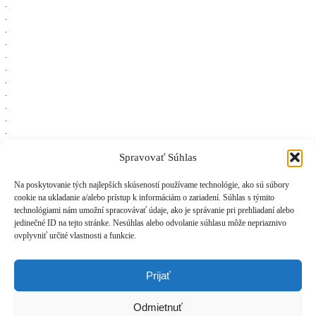
Spravovať Súhlas
Rodinný dom plný farieb
Na poskytovanie tých najlepších skúseností používame technológie, ako sú súbory
cookie na ukladanie a/alebo prístup k informáciám o zariadení. Súhlas s týmito
technológiami nám umožní spracovávať údaje, ako je správanie pri prehliadaní alebo
jedinečné ID na tejto stránke. Nesúhlas alebo odvolanie súhlasu môže nepriaznivo
ovplyvniť určité vlastnosti a funkcie.
SPOJTE SA S NAMI
Prijať
Mgr.art. Ivana Chromeková
+421
915 548 934
Mgr.art. Simona Sedláčková
+421
944 455 288
livein@livein.sk
Odmietnuť