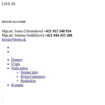
LIVE IN
SPOJTE SA S NAMI
Mgr.art. Ivana Chromeková
+421
915 548 934
Mgr.art. Simona Sedláčková
+421
944 455 288
livein@livein.sk
Domov
O nás
Naša práca
Detské izby
Bytové priestory
Realizácie
Kontakt