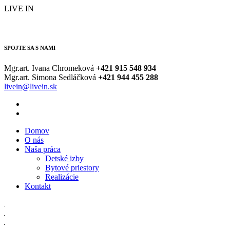
LIVE IN
SPOJTE SA S NAMI
Mgr.art. Ivana Chromeková
+421
915 548 934
Mgr.art. Simona Sedláčková
+421
944 455 288
livein@livein.sk
Domov
O nás
Naša práca
Detské izby
Bytové priestory
Realizácie
Kontakt