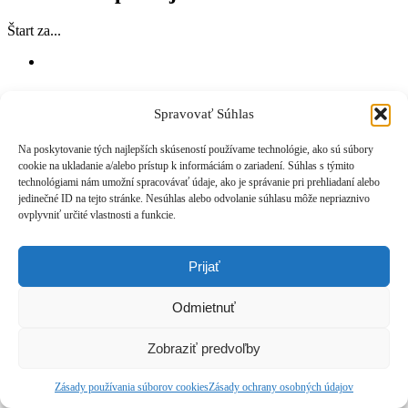
Štart za...
Spravovať Súhlas
Na poskytovanie tých najlepších skúseností používame technológie, ako sú súbory
cookie na ukladanie a/alebo prístup k informáciám o zariadení. Súhlas s týmito
technológiami nám umožní spracovávať údaje, ako je správanie pri prehliadaní alebo
jedinečné ID na tejto stránke. Nesúhlas alebo odvolanie súhlasu môže nepriaznivo
ovplyvniť určité vlastnosti a funkcie.
Prijať
Odmietnuť
Zobraziť predvoľby
Zásady používania súborov cookies
Zásady ochrany osobných údajov