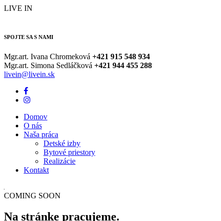
LIVE IN
SPOJTE SA S NAMI
Mgr.art. Ivana Chromeková
+421
915 548 934
Mgr.art. Simona Sedláčková
+421
944 455 288
livein@livein.sk
Domov
O nás
Naša práca
Detské izby
Bytové priestory
Realizácie
Kontakt
COMING SOON
Na stránke pracujeme.